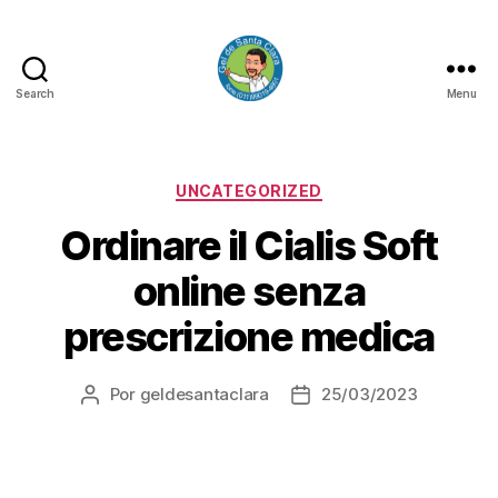
Search
Menu
GEL
DE
SANTA
CLARA
Categorias
UNCATEGORIZED
Ordinare il Cialis Soft
online senza
prescrizione medica
Por
geldesantaclara
25/03/2023
Autor
Data
do
do
artigo
artigo