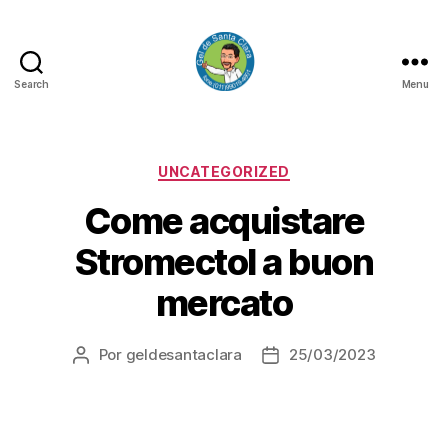
Search
Menu
GEL
DE
SANTA
CLARA
Categorias
UNCATEGORIZED
Come acquistare
Stromectol a buon
mercato
Por
geldesantaclara
25/03/2023
Autor
Data
do
do
artigo
artigo