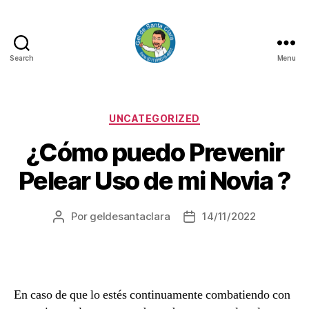
Search
Menu
GEL
DE
SANTA
CLARA
Categorias
UNCATEGORIZED
¿Cómo puedo Prevenir
Pelear Uso de mi Novia ?
Por
geldesantaclara
14/11/2022
Autor
Data
do
do
artigo
artigo
En caso de que lo estés continuamente combatiendo con