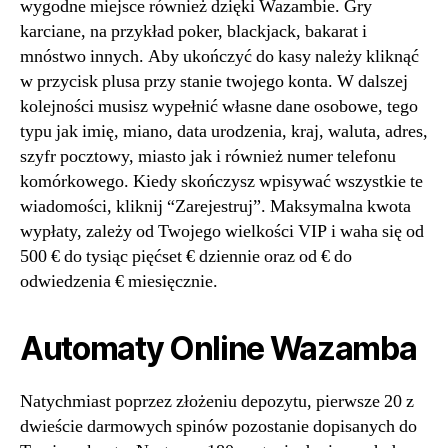
wygodne miejsce również dzięki Wazambie. Gry
karciane, na przykład poker, blackjack, bakarat i
mnóstwo innych. Aby ukończyć do kasy należy kliknąć
w przycisk plusa przy stanie twojego konta. W dalszej
kolejności musisz wypełnić własne dane osobowe, tego
typu jak imię, miano, data urodzenia, kraj, waluta, adres,
szyfr pocztowy, miasto jak i również numer telefonu
komórkowego. Kiedy skończysz wpisywać wszystkie te
wiadomości, kliknij “Zarejestruj”. Maksymalna kwota
wypłaty, zależy od Twojego wielkości VIP i waha się od
500 € do tysiąc pięćset € dziennie oraz od € do
odwiedzenia € miesięcznie.
Automaty Online Wazamba
Natychmiast poprzez złożeniu depozytu, pierwsze 20 z
dwieście darmowych spinów pozostanie dopisanych do