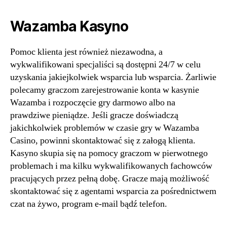
Wazamba Kasyno
Pomoc klienta jest również niezawodna, a
wykwalifikowani specjaliści są dostępni 24/7 w celu
uzyskania jakiejkolwiek wsparcia lub wsparcia. Żarliwie
polecamy graczom zarejestrowanie konta w kasynie
Wazamba i rozpoczęcie gry darmowo albo na
prawdziwe pieniądze. Jeśli gracze doświadczą
jakichkolwiek problemów w czasie gry w Wazamba
Casino, powinni skontaktować się z załogą klienta.
Kasyno skupia się na pomocy graczom w pierwotnego
problemach i ma kilku wykwalifikowanych fachowców
pracujących przez pełną dobę. Gracze mają możliwość
skontaktować się z agentami wsparcia za pośrednictwem
czat na żywo, program e-mail bądź telefon.