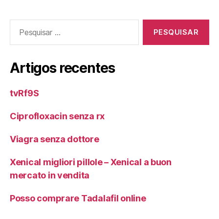
Pesquisar
por:
Artigos recentes
tvRf9S
Ciprofloxacin senza rx
Viagra senza dottore
Xenical migliori pillole – Xenical a buon
mercato in vendita
Posso comprare Tadalafil online