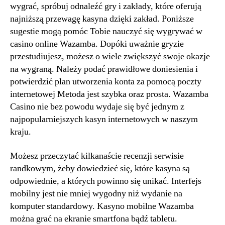
wygrać, spróbuj odnaleźć gry i zakłady, które oferują
najniższą przewagę kasyna dzięki zakład. Poniższe
sugestie mogą pomóc Tobie nauczyć się wygrywać w
casino online Wazamba. Dopóki uważnie gryzie
przestudiujesz, możesz o wiele zwiększyć swoje okazje
na wygraną. Należy podać prawidłowe doniesienia i
potwierdzić plan utworzenia konta za pomocą poczty
internetowej Metoda jest szybka oraz prosta. Wazamba
Casino nie bez powodu wydaje się być jednym z
najpopularniejszych kasyn internetowych w naszym
kraju.
Możesz przeczytać kilkanaście recenzji serwisie
randkowym, żeby dowiedzieć się, które kasyna są
odpowiednie, a których powinno się unikać. Interfejs
mobilny jest nie mniej wygodny niż wydanie na
komputer standardowy. Kasyno mobilne Wazamba
można grać na ekranie smartfona bądź tabletu.