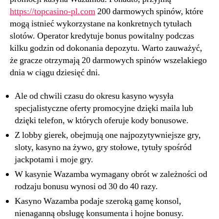
https://topcasino-pl.com
200 darmowych spinów, które
mogą istnieć wykorzystane na konkretnych tytułach
slotów. Operator kredytuje bonus powitalny podczas
kilku godzin od dokonania depozytu. Warto zauważyć,
że gracze otrzymają 20 darmowych spinów wszelakiego
dnia w ciągu dziesięć dni.
Ale od chwili czasu do okresu kasyno wysyła
specjalistyczne oferty promocyjne dzięki maila lub
dzięki telefon, w których oferuje kody bonusowe.
Z lobby gierek, obejmują one najpozytywniejsze gry,
sloty, kasyno na żywo, gry stołowe, tytuły spośród
jackpotami i moje gry.
W kasynie Wazamba wymagany obrót w zależności od
rodzaju bonusu wynosi od 30 do 40 razy.
Kasyno Wazamba podaje szeroką gamę konsol,
nienaganną obsługę konsumenta i hojne bonusy.