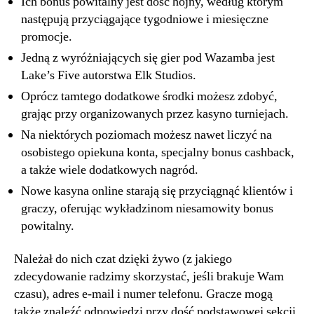
Ich bonus powitalny jest dość hojny, według którym
następują przyciągające tygodniowe i miesięczne
promocje.
Jedną z wyróżniających się gier pod Wazamba jest
Lake’s Five autorstwa Elk Studios.
Oprócz tamtego dodatkowe środki możesz zdobyć,
grając przy organizowanych przez kasyno turniejach.
Na niektórych poziomach możesz nawet liczyć na
osobistego opiekuna konta, specjalny bonus cashback,
a także wiele dodatkowych nagród.
Nowe kasyna online starają się przyciągnąć klientów i
graczy, oferując wykładzinom niesamowity bonus
powitalny.
Należał do nich czat dzięki żywo (z jakiego
zdecydowanie radzimy skorzystać, jeśli brakuje Wam
czasu), adres e-mail i numer telefonu. Gracze mogą
także znaleźć odpowiedzi przy dość podstawowej sekcji