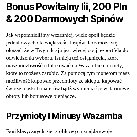
Bonus Powitalny Iii, 200 Pln
& 200 Darmowych Spinów
Jak wspomnieliśmy wcześniej, wiele opcji będzie
jednakowych dla większości krajów, lecz może się
okazać, że w Twym kraju jest więcej opcji e-portfela do
odwiedzenia wyboru. Istnieją też osiągnięcia, które
masz możliwość odblokować na Wazambie i monety,
które to możesz zarobić. Za pomocą tym monetom masz
możliwość kupować przedmioty ze sklepu, kupować
świeże maski bohaterów bądź wymieniać je w darmowe
obroty lub bonusowe pieniądze.
Przymioty I Minusy Wazamba
Fani klasycznych gier stolikowych znajdą swoje