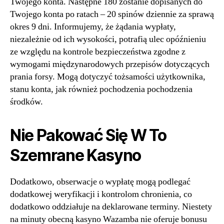
Twojego konta. Następne 180 zostanie dopisanych do
Twojego konta po ratach – 20 spinów dziennie za sprawą
okres 9 dni. Informujemy, że żądania wypłaty,
niezależnie od ich wysokości, potrafią ulec opóźnieniu
ze względu na kontrole bezpieczeństwa zgodne z
wymogami międzynarodowych przepisów dotyczących
prania forsy. Mogą dotyczyć tożsamości użytkownika,
stanu konta, jak również pochodzenia pochodzenia
środków.
Nie Pakować Się W To
Szemrane Kasyno
Dodatkowo, obserwacje o wypłatę mogą podlegać
dodatkowej weryfikacji i kontrolom chronienia, co
dodatkowo oddziałuje na deklarowane terminy. Niestety
na minuty obecną kasyno Wazamba nie oferuje bonusu