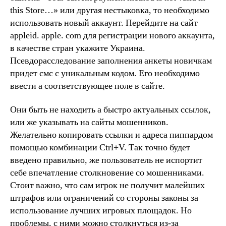
this Store…» или другая нестыковка, то необходимо
использовать новый аккаунт. Перейдите на сайт
appleid. apple. com для регистрации нового аккаунта,
в качестве стран укажите Украина.
Псевдорасследование заполнения анкеты новичкам
придет смс с уникальным кодом. Его необходимо
ввести а соответствующее поле в сайте.
Они быть не находить а быстро актуальных ссылок,
или же указывать на сайты мошенников.
Желательно копировать ссылки и адреса пиппардом
помощью комбинации Ctrl+V. Так точно будет
введено правильно, же пользователь не испортит
себе впечатление столкновение со мошенниками.
Стоит важно, что сам игрок не получит малейших
штрафов или ограничений со стороны законы за
использование лучших игровых площадок. Но
проблемы, с ними можно столкнуться из-за