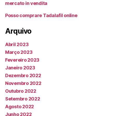
mercato in vendita
Posso comprare Tadalafil online
Arquivo
Abril 2023
Março 2023
Fevereiro 2023
Janeiro 2023
Dezembro 2022
Novembro 2022
Outubro 2022
Setembro 2022
Agosto 2022
Junho 2022