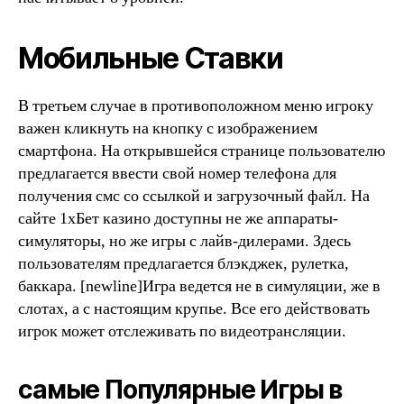
Мобильные Ставки
В третьем случае в противоположном меню игроку
важен кликнуть на кнопку с изображением
смартфона. На открывшейся странице пользователю
предлагается ввести свой номер телефона для
получения смс со ссылкой и загрузочный файл. На
сайте 1хБет казино доступны не же аппараты-
симуляторы, но же игры с лайв-дилерами. Здесь
пользователям предлагается блэкджек, рулетка,
баккара. [newline]Игра ведется не в симуляции, же в
слотах, а с настоящим крупье. Все его действовать
игрок может отслеживать по видеотрансляции.
самые Популярные Игры в