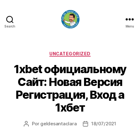
Search
Menu
GEL
DE
SANTA
CLARA
Categorias
UNCATEGORIZED
1xbet официальному
Сайт: Новая Версия
Регистрация, Вход а
1хбет
Por
geldesantaclara
18/07/2021
Autor
Data
do
do
artigo
artigo