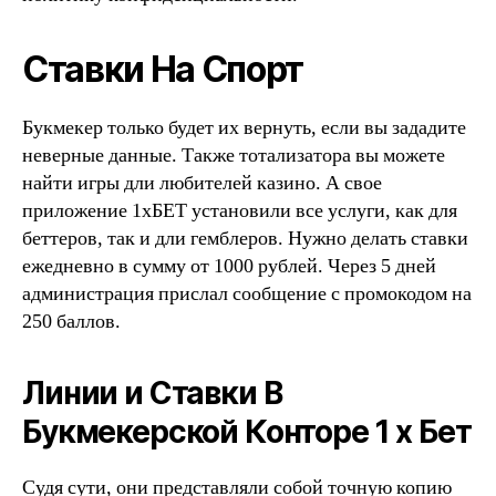
Ставки На Спорт
Букмекер только будет их вернуть, если вы зададите
неверные данные. Также тотализатора вы можете
найти игры дли любителей казино. А свое
приложение 1хБЕТ установили все услуги, как для
беттеров, так и дли гемблеров. Нужно делать ставки
ежедневно в сумму от 1000 рублей. Через 5 дней
администрация прислал сообщение с промокодом на
250 баллов.
Линии и Ставки В
Букмекерской Конторе 1 х Бет
Судя сути, они представляли собой точную копию