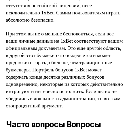
отсутствия российской лицензии, несет
исключительно 1xBet. Самим пользователям играть
абсолютно безопасно.
При этом вы не о меньше беспокоиться, если все
ваши личные данные на 1xBet соответствуют вашим
официальным документам. Это еще другой область,
в другой этот букмекер что выделяется и может
предложить гораздо больше, чем традиционные
букмекеры. Портфель бонусов 1xBet может
содержать конца десятка различных бонусов
одновременно, некоторые из которых действительно
интригуют и интересно исполнить. Если вы но не
убедились в лояльности администрации, то вот вам
стопроцентный аргумент.
Часто вопросы Вопросы