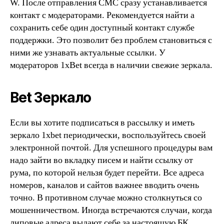
W. После отправления СМС сразу устанавливается
контакт с модераторами. Рекомендуется найти а
сохранить себе один доступный контакт службе
поддержки. Это позволит без проблем становиться с
ними же узнавать актуальные ссылки. У
модераторов 1xBet всегда в наличии свежие зеркала.
Bet Зеркало
Если вы хотите подписаться в рассылку и иметь
зеркало 1xbet периодически, воспользуйтесь своей
электронной почтой. Для успешного процедуры вам
надо зайти во вкладку писем и найти ссылку от
рума, по которой нельзя будет перейти. Все адреса
номеров, каналов и сайтов важнее вводить очень
точно. В противном случае можно столкнуться со
мошенничеством. Иногда встречаются случаи, когда
липовые адреса выдают себе за настоящую БК