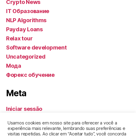
Crypto News
IT Образование
NLP Algorithms
Payday Loans
Relax tour
Software development
Uncategorized
Мода
Форекс обучение
Meta
Iniciar sessão
Feed de entradas
Usamos cookies em nosso site para oferecer a você a
Feed de comentários
experiência mais relevante, lembrando suas preferências e
visitas repetidas. Ao clicar em “Aceitar tudo”, você concorda