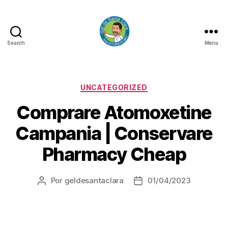
Search
Menu
GEL
DE
SANTA
CLARA
Categorias
UNCATEGORIZED
Comprare Atomoxetine
Campania | Conservare
Pharmacy Cheap
Por
geldesantaclara
01/04/2023
Autor
Data
do
do
artigo
artigo