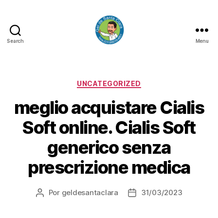
Search
Menu
GEL
DE
SANTA
CLARA
Categorias
UNCATEGORIZED
meglio acquistare Cialis
Soft online. Cialis Soft
generico senza
prescrizione medica
Por
geldesantaclara
31/03/2023
Autor
Data
do
do
artigo
artigo