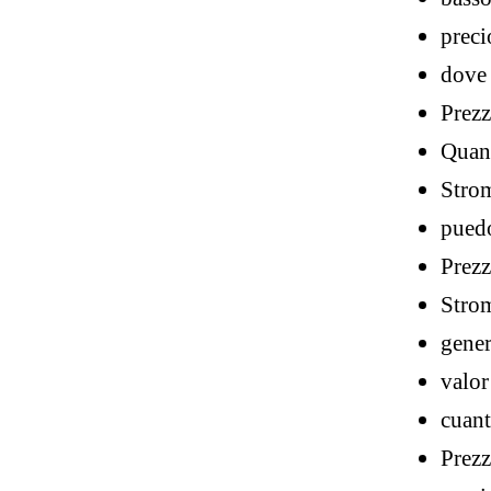
preci
dove 
Prezz
Quant
Strom
puedo
Prezz
Strom
gene
valor
cuant
Prezz