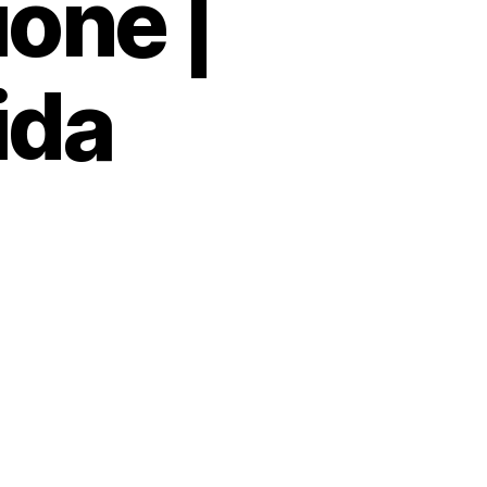
one |
ida