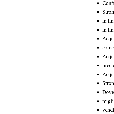
Confr
Stro
in li
in li
Acqui
come 
Acqui
preci
Acqui
Strom
Dove 
migli
vendi