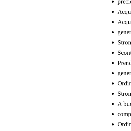
preci
Acqui
Acqui
gener
Stro
Scont
Prend
gener
Ordi
Stro
A buo
compr
Ordin