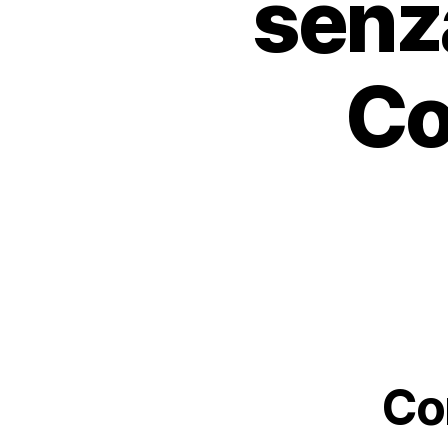
senz
Co
Co