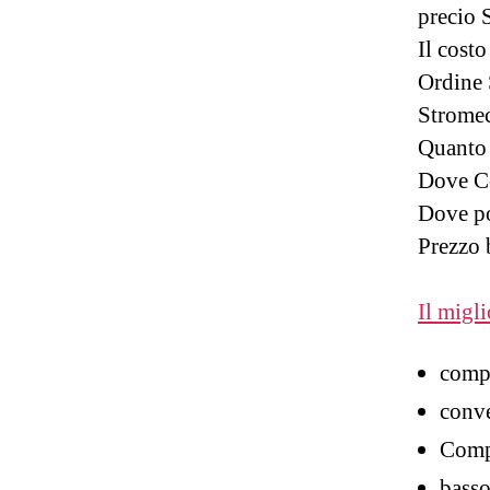
precio 
Il costo
Ordine 
Stromec
Quanto 
Dove Co
Dove po
Prezzo 
Il migli
comp
conve
Compr
bass