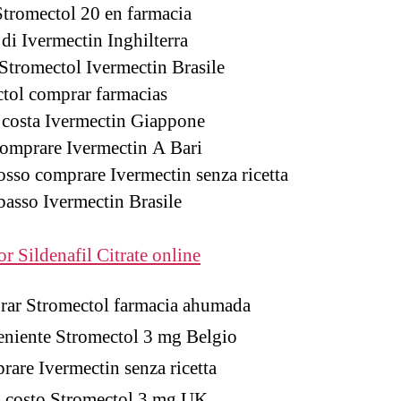
Stromectol 20 en farmacia
 di Ivermectin Inghilterra
Stromectol Ivermectin Brasile
tol comprar farmacias
costa Ivermectin Giappone
mprare Ivermectin A Bari
sso comprare Ivermectin senza ricetta
basso Ivermectin Brasile
or Sildenafil Citrate online
rar Stromectol farmacia ahumada
niente Stromectol 3 mg Belgio
are Ivermectin senza ricetta
o costo Stromectol 3 mg UK