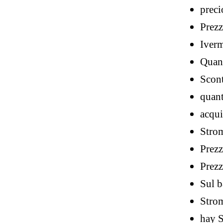
preci
Prez
Iverm
Quant
Scon
quant
acqui
Strom
Prezz
Prez
Sul b
Strom
hay S