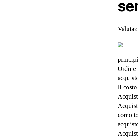
se
Valuta
princip
Ordine 
acquist
Il cost
Acquist
Acquist
como to
acquist
Acquist