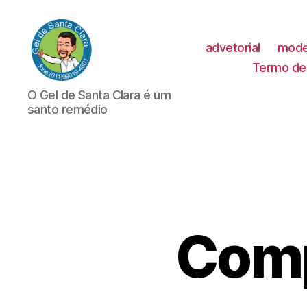
advetorial
mode
Termo de 
GEL
O Gel de Santa Clara é um
DE
santo remédio
SANTA
CLARA
Comp