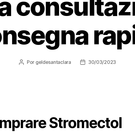
a consultazi
nsegna rap
Por
geldesantaclara
30/03/2023
Autor
Data
do
do
artigo
artigo
mprare Stromectol