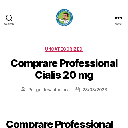
Search
Menu
GEL
DE
SANTA
CLARA
Categorias
UNCATEGORIZED
Comprare Professional
Cialis 20 mg
Por
geldesantaclara
28/03/2023
Autor
Data
do
do
artigo
artigo
Comprare Professional