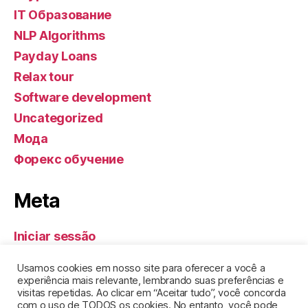
IT Образование
NLP Algorithms
Payday Loans
Relax tour
Software development
Uncategorized
Мода
Форекс обучение
Meta
Iniciar sessão
Feed de entradas
Usamos cookies em nosso site para oferecer a você a
Feed de comentários
experiência mais relevante, lembrando suas preferências e
visitas repetidas. Ao clicar em “Aceitar tudo”, você concorda
WordPress.org
com o uso de TODOS os cookies. No entanto, você pode