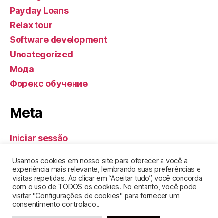
Payday Loans
Relax tour
Software development
Uncategorized
Мода
Форекс обучение
Meta
Iniciar sessão
Feed de entradas
Usamos cookies em nosso site para oferecer a você a
Feed de comentários
experiência mais relevante, lembrando suas preferências e
visitas repetidas. Ao clicar em “Aceitar tudo”, você concorda
WordPress.org
com o uso de TODOS os cookies. No entanto, você pode
visitar "Configurações de cookies" para fornecer um
consentimento controlado..