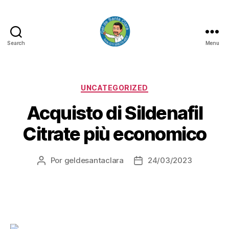
Search
Menu
GEL
DE
SANTA
CLARA
Categorias
UNCATEGORIZED
Acquisto di Sildenafil
Citrate più economico
Por
geldesantaclara
24/03/2023
Autor
Data
do
do
artigo
artigo