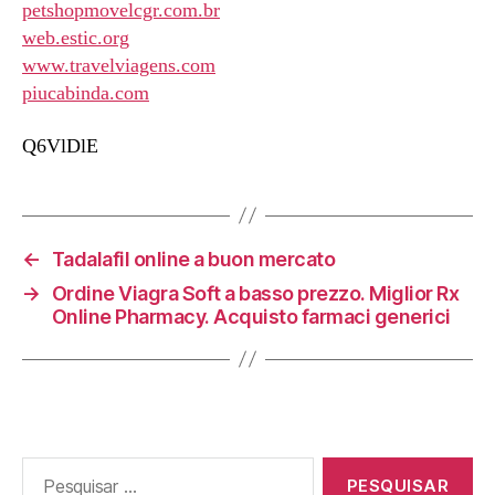
petshopmovelcgr.com.br
web.estic.org
www.travelviagens.com
piucabinda.com
Q6VlDlE
←
Tadalafil online a buon mercato
→
Ordine Viagra Soft a basso prezzo. Miglior Rx
Online Pharmacy. Acquisto farmaci generici
Pesquisar
por: