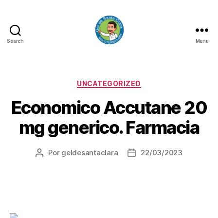
Search
Menu
GEL
DE
SANTA
CLARA
Categorias
UNCATEGORIZED
Economico Accutane 20
mg generico. Farmacia
Por
geldesantaclara
22/03/2023
Autor
Data
do
do
artigo
artigo