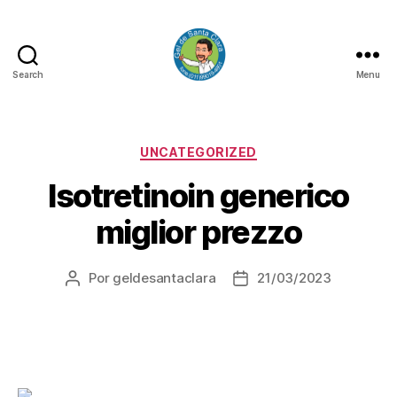
Search
Menu
GEL
DE
SANTA
CLARA
Categorias
UNCATEGORIZED
Isotretinoin generico
miglior prezzo
Por
geldesantaclara
21/03/2023
Autor
Data
do
do
artigo
artigo