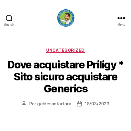
Search
Menu
GEL
DE
SANTA
CLARA
Categorias
UNCATEGORIZED
Dove acquistare Priligy *
Sito sicuro acquistare
Generics
Por
geldesantaclara
18/03/2023
Autor
Data
do
do
artigo
artigo