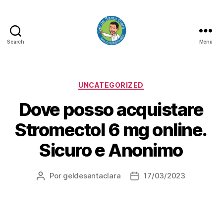
Search
Menu
GEL
DE
SANTA
CLARA
Categorias
UNCATEGORIZED
Dove posso acquistare
Stromectol 6 mg online.
Sicuro e Anonimo
Por
geldesantaclara
17/03/2023
Autor
Data
do
do
artigo
artigo