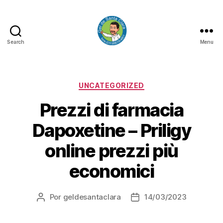
Search
Menu
GEL
DE
SANTA
CLARA
Categorias
UNCATEGORIZED
Prezzi di farmacia
Dapoxetine – Priligy
online prezzi più
economici
Por
geldesantaclara
14/03/2023
Autor
Data
do
do
artigo
artigo