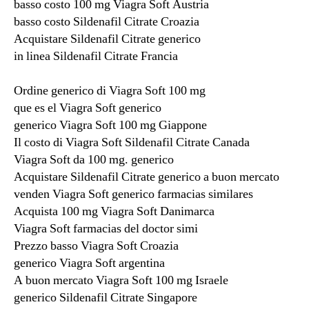
basso costo 100 mg Viagra Soft Austria
basso costo Sildenafil Citrate Croazia
Acquistare Sildenafil Citrate generico
in linea Sildenafil Citrate Francia
Ordine generico di Viagra Soft 100 mg
que es el Viagra Soft generico
generico Viagra Soft 100 mg Giappone
Il costo di Viagra Soft Sildenafil Citrate Canada
Viagra Soft da 100 mg. generico
Acquistare Sildenafil Citrate generico a buon mercato
venden Viagra Soft generico farmacias similares
Acquista 100 mg Viagra Soft Danimarca
Viagra Soft farmacias del doctor simi
Prezzo basso Viagra Soft Croazia
generico Viagra Soft argentina
A buon mercato Viagra Soft 100 mg Israele
generico Sildenafil Citrate Singapore