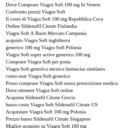
Dove Comprare Viagra Soft 100 mg In Veneto
Confronto prezzi Viagra Soft
Il costo di Viagra Soft 100 mg Repubblica Ceca
Ordine Sildenafil Citrate Finlandia
Viagra Soft A Buon Mercato Campania
acquisto Viagra Soft inghilterra
generico 100 mg Viagra Soft Polonia
Viagra Soft super active generico 100 mg
Comprare Viagra Soft per posta
Viagra Soft generico mexico farmacias similares
como usar Viagra Soft generico
Posso comprare Viagra Soft senza prescrizione medica
Dove ottenere Viagra Soft online
Acquista Sildenafil Citrate Grecia
basso costo Viagra Soft Sildenafil Citrate US
Acquistare Viagra Soft 100 mg Polonia
Prezzo basso Sildenafil Citrate Singapore
Miglior acquisto su Viagra Soft 100 mg