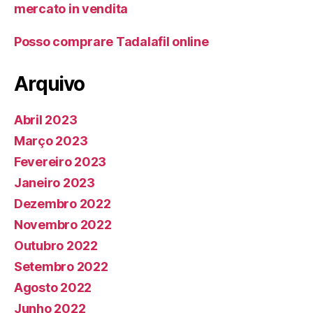
mercato in vendita
Posso comprare Tadalafil online
Arquivo
Abril 2023
Março 2023
Fevereiro 2023
Janeiro 2023
Dezembro 2022
Novembro 2022
Outubro 2022
Setembro 2022
Agosto 2022
Junho 2022