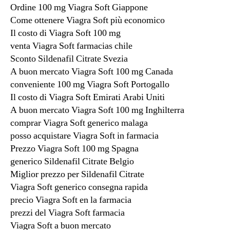
Ordine 100 mg Viagra Soft Giappone
Come ottenere Viagra Soft più economico
Il costo di Viagra Soft 100 mg
venta Viagra Soft farmacias chile
Sconto Sildenafil Citrate Svezia
A buon mercato Viagra Soft 100 mg Canada
conveniente 100 mg Viagra Soft Portogallo
Il costo di Viagra Soft Emirati Arabi Uniti
A buon mercato Viagra Soft 100 mg Inghilterra
comprar Viagra Soft generico malaga
posso acquistare Viagra Soft in farmacia
Prezzo Viagra Soft 100 mg Spagna
generico Sildenafil Citrate Belgio
Miglior prezzo per Sildenafil Citrate
Viagra Soft generico consegna rapida
precio Viagra Soft en la farmacia
prezzi del Viagra Soft farmacia
Viagra Soft a buon mercato