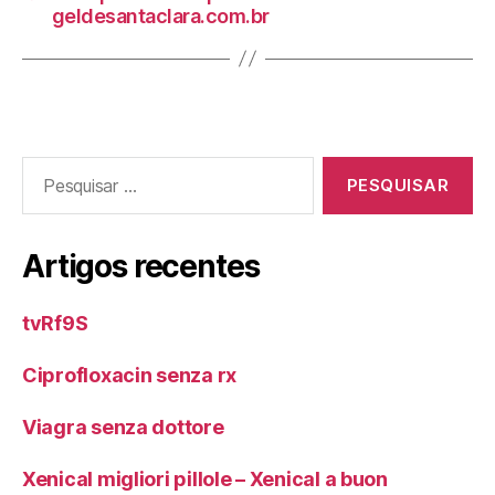
geldesantaclara.com.br
Pesquisar
por:
Artigos recentes
tvRf9S
Ciprofloxacin senza rx
Viagra senza dottore
Xenical migliori pillole – Xenical a buon