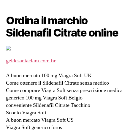
Ordina il marchio
Sildenafil Citrate online
geldesantaclara.com.br
A buon mercato 100 mg Viagra Soft UK
Come ottenere il Sildenafil Citrate senza medico
Come comprare Viagra Soft senza prescrizione medica
generico 100 mg Viagra Soft Belgio
conveniente Sildenafil Citrate Tacchino
Sconto Viagra Soft
A buon mercato Viagra Soft US
Viagra Soft generico foros