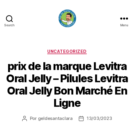
Search
Menu
GEL
DE
SANTA
CLARA
Categorias
UNCATEGORIZED
prix de la marque Levitra
Oral Jelly – Pilules Levitra
Oral Jelly Bon Marché En
Ligne
Por
geldesantaclara
13/03/2023
Autor
Data
do
do
artigo
artigo