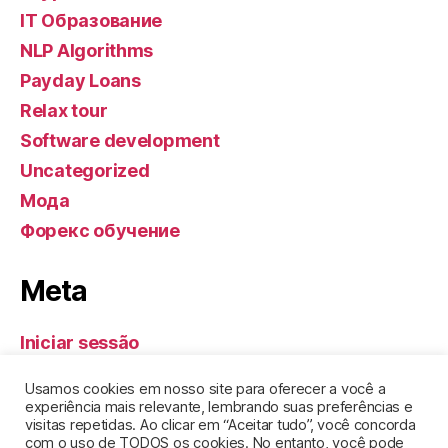
IT Образование
NLP Algorithms
Payday Loans
Relax tour
Software development
Uncategorized
Мода
Форекс обучение
Meta
Iniciar sessão
Feed de entradas
Usamos cookies em nosso site para oferecer a você a
Feed de comentários
experiência mais relevante, lembrando suas preferências e
visitas repetidas. Ao clicar em “Aceitar tudo”, você concorda
WordPress.org
com o uso de TODOS os cookies. No entanto, você pode