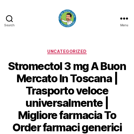
Search
Menu
GEL
DE
SANTA
CLARA
Categorias
UNCATEGORIZED
Stromectol 3 mg A Buon
Mercato In Toscana |
Trasporto veloce
universalmente |
Migliore farmacia To
Order farmaci generici