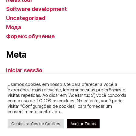
Software development
Uncategorized
Мода
Форекс обучение
Meta
Iniciar sessão
Feed de entradas
Usamos cookies em nosso site para oferecer a você a
Feed de comentários
experiência mais relevante, lembrando suas preferências e
visitas repetidas. Ao clicar em “Aceitar tudo”, você concorda
WordPress.org
com o uso de TODOS os cookies. No entanto, você pode
visitar "Configurações de cookies" para fornecer um
consentimento controlado..
Configurações de Cookies
Aceitar Todos
© 2026
GEL DE SANTA CLARA
Topo
↑