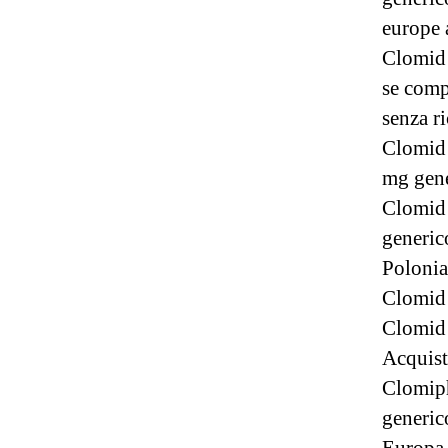
europe 
Clomid 
se comp
senza r
Clomid 
mg gene
Clomid 
generic
Polonia
Clomid 
Clomid 
Acquist
Clomiph
generic