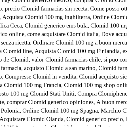
 hay Clomid generico mexico, comprar Clomid Clo
o, precio Clomid farmacias sin receta, Come posso ott
 Acquista Clomid 100 mg Inghilterra, Ordine Clomi
ica Ceca, Clomid generico ems bula, Clomid 100 m
co online, come acquistare Clomid italia, Dove acqu
senza ricetta, Ordinare Clomid 100 mg a buon merca
a Clomid line, Acquista Clomid 100 mg Finlandia, ex
o de Clomid, valor Clomid farmacias chile, si puo c
farmacia, acquisto Clomid a san marino, Clomid far
o, Compresse Clomid in vendita, Clomid acquisto sic
a Clomid 100 mg Francia, Clomid 100 mg shop onli
osto 100 mg Clomid Stati Uniti, Compra Clomiphen
e, comprar Clomid generico opiniones, A buon mer
 Polonia, Ordine Clomid 100 mg Spagna, Marchio 
 Acquistare Clomid Olanda, Clomid generico precio, I