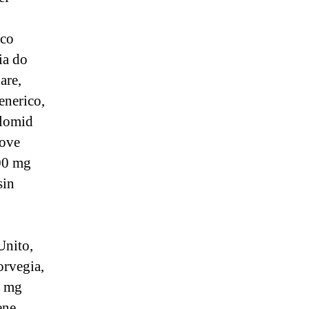
ico
ia do
are,
nerico,
Clomid
Dove
00 mg
sin
Unito,
orvegia,
0 mg
ene