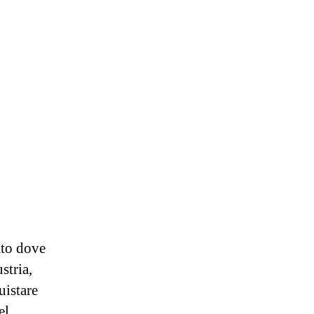
ato dove
stria,
uistare
el