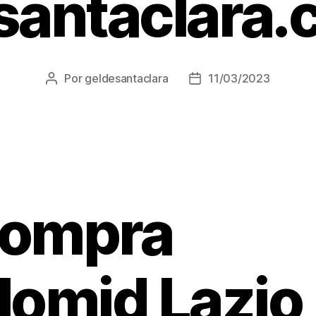
santaclara.
Por
geldesantaclara
11/03/2023
Autor
Data
do
do
artigo
artigo
ompra
lomid Lazio