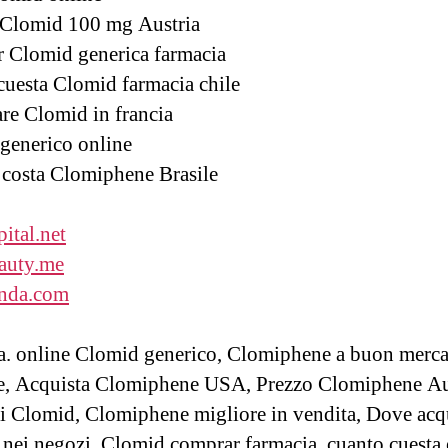
 Clomid 100 mg Austria
 Clomid generica farmacia
cuesta Clomid farmacia chile
are Clomid in francia
 generico online
costa Clomiphene Brasile
ital.net
auty.me
inda.com
a. online Clomid generico, Clomiphene a buon merc
e, Acquista Clomiphene USA, Prezzo Clomiphene Au
i Clomid, Clomiphene migliore in vendita, Dove acq
nei negozi, Clomid comprar farmacia, cuanto cuesta 