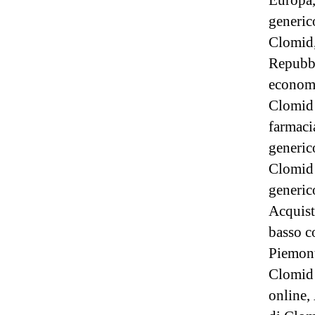
Europa,
generic
Clomid,
Repubbl
economi
Clomid 
farmaci
generic
Clomid 
generic
Acquist
basso c
Piemont
Clomid
online,