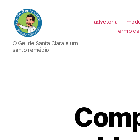
advetorial
mode
Termo de 
GEL
O Gel de Santa Clara é um
DE
santo remédio
SANTA
CLARA
Compr