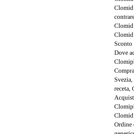
Clomid 
contrar
Clomid 
Clomid 
Sconto
Dove ac
Clomiph
Compra
Svezia,
receta,
Acquist
Clomiph
Clomid 
Ordine 
generic