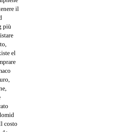
miphene
enere il
d
g più
istare
to,
iste el
omprare
maco
uro,
ne,
e
cato
Clomid
l costo