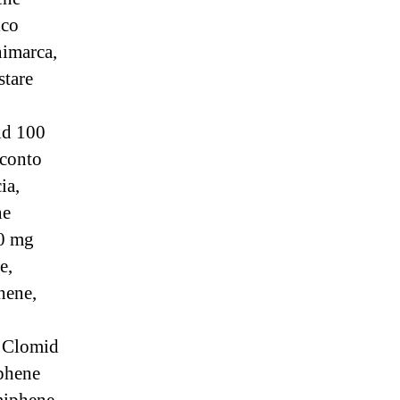
ico
imarca,
stare
,
id 100
Sconto
ia,
ne
00 mg
e,
hene,
r Clomid
phene