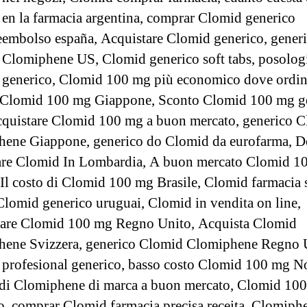
en la farmacia argentina, comprar Clomid generico
eembolso españa, Acquistare Clomid generico, gener
Clomiphene US, Clomid generico soft tabs, posolog
generico, Clomid 100 mg più economico dove ordin
 Clomid 100 mg Giappone, Sconto Clomid 100 mg ge
quistare Clomid 100 mg a buon mercato, generico 
ene Giappone, generico do Clomid da eurofarma, 
re Clomid In Lombardia, A buon mercato Clomid 1
 Il costo di Clomid 100 mg Brasile, Clomid farmacia 
 Clomid generico uruguai, Clomid in vendita on line,
are Clomid 100 mg Regno Unito, Acquista Clomid
ene Svizzera, generico Clomid Clomiphene Regno 
profesional generico, basso costo Clomid 100 mg N
di Clomiphene di marca a buon mercato, Clomid 10
o, comprar Clomid farmacia precisa receita, Clomiph