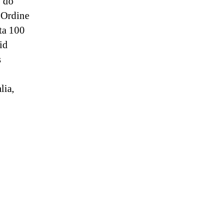
o do
 Ordine
ta 100
id
s
lia,