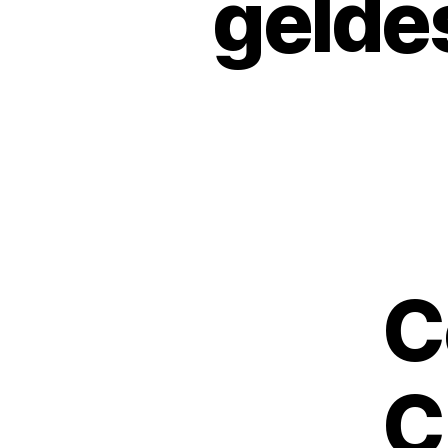
gelde
C
C