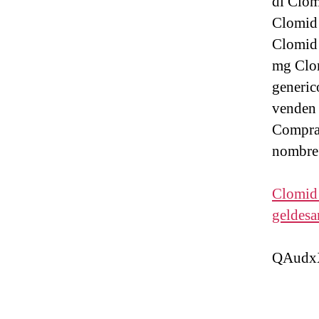
di Clom
Clomid 
Clomid 
mg Clom
generic
venden 
Comprar
nombre
Clomid 
geldesa
QAudx