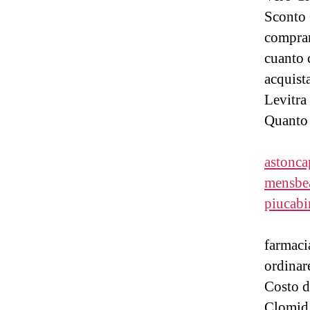
Sconto
comprar
cuanto 
acquist
Levitra
Quanto 
astoncap
mensbe
piucab
farmaci
ordinar
Costo d
Clomid 