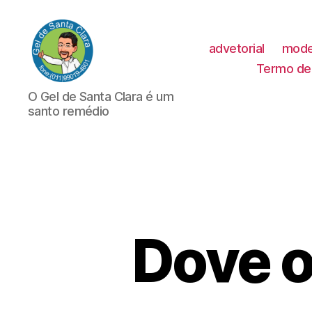
advetorial
mode
Termo de 
GEL
O Gel de Santa Clara é um
DE
santo remédio
SANTA
CLARA
Dove o