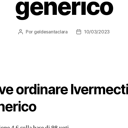
generico
Por
geldesantaclara
10/03/2023
Autor
Data
do
do
artigo
artigo
ve ordinare Ivermect
nerico
zione
4.6
sulla base di
98
voti.