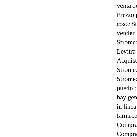
venta d
Prezzo 
coste S
venden 
Stromec
Levitra
Acquist
Stromec
Stromec
puedo c
hay gen
in line
farmaco
Comprar
Comprar