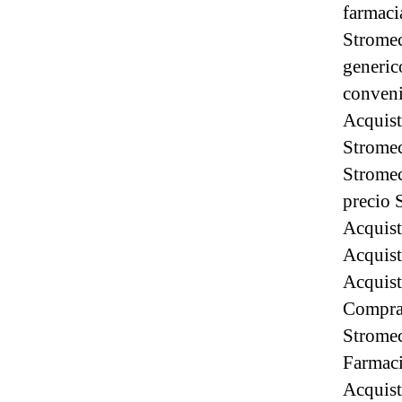
farmaci
Stromec
generic
conveni
Acquist
Stromec
Stromec
precio 
Acquist
Acquist
Acquist
Compra 
Stromec
Farmaci
Acquist