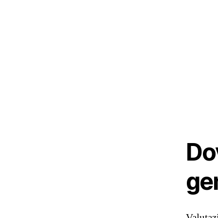
Do
ge
Valuta