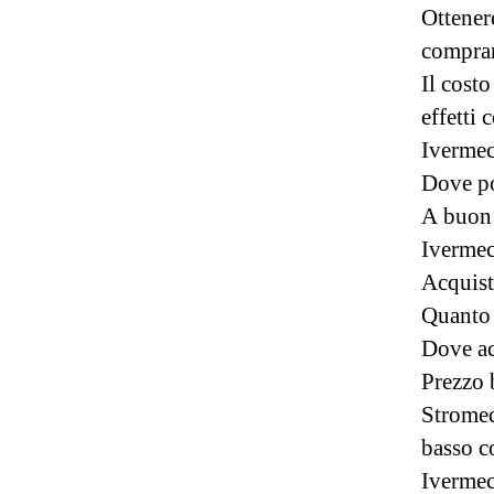
Ottener
comprar
Il cost
effetti 
Ivermec
Dove po
A buon 
Ivermec
Acquist
Quanto 
Dove ac
Prezzo 
Stromec
basso c
Ivermec