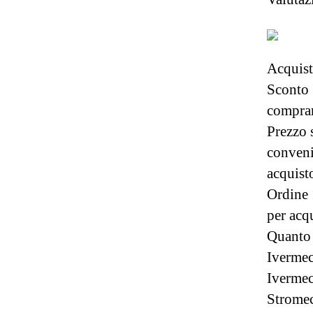
Acquist
Sconto
comprar
Prezzo 
conveni
acquist
Ordine 
per acqu
Quanto 
Iverme
Ivermec
Stromec