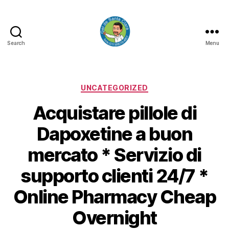
Search
Menu
GEL
DE
SANTA
CLARA
Categorias
UNCATEGORIZED
Acquistare pillole di
Dapoxetine a buon
mercato * Servizio di
supporto clienti 24/7 *
Online Pharmacy Cheap
Overnight