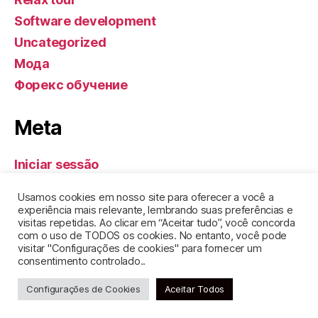
Software development
Uncategorized
Мода
Форекс обучение
Meta
Iniciar sessão
Feed de entradas
Usamos cookies em nosso site para oferecer a você a
Feed de comentários
experiência mais relevante, lembrando suas preferências e
visitas repetidas. Ao clicar em “Aceitar tudo”, você concorda
WordPress.org
com o uso de TODOS os cookies. No entanto, você pode
visitar "Configurações de cookies" para fornecer um
consentimento controlado..
Configurações de Cookies
Aceitar Todos
© 2026
GEL DE SANTA CLARA
Topo
↑