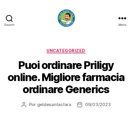
Search
Menu
GEL
DE
SANTA
CLARA
Categorias
UNCATEGORIZED
Puoi ordinare Priligy
online. Migliore farmacia
ordinare Generics
Por
geldesantaclara
09/03/2023
Autor
Data
do
do
artigo
artigo