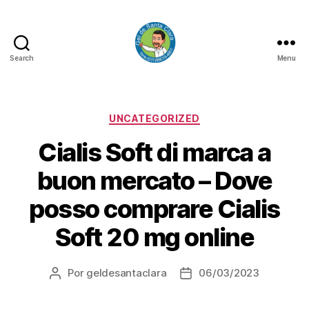
Search
Menu
GEL
DE
SANTA
CLARA
Categorias
UNCATEGORIZED
Cialis Soft di marca a
buon mercato – Dove
posso comprare Cialis
Soft 20 mg online
Por
geldesantaclara
06/03/2023
Autor
Data
do
do
artigo
artigo