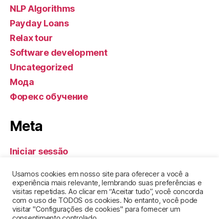
NLP Algorithms
Payday Loans
Relax tour
Software development
Uncategorized
Мода
Форекс обучение
Meta
Iniciar sessão
Feed de entradas
Usamos cookies em nosso site para oferecer a você a
Feed de comentários
experiência mais relevante, lembrando suas preferências e
visitas repetidas. Ao clicar em “Aceitar tudo”, você concorda
WordPress.org
com o uso de TODOS os cookies. No entanto, você pode
visitar "Configurações de cookies" para fornecer um
consentimento controlado..