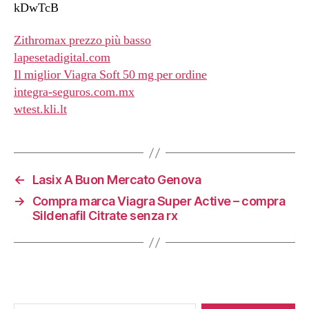
kDwTcB
Zithromax prezzo più basso
lapesetadigital.com
Il miglior Viagra Soft 50 mg per ordine
integra-seguros.com.mx
wtest.kli.lt
←
Lasix A Buon Mercato Genova
→
Compra marca Viagra Super Active – compra
Sildenafil Citrate senza rx