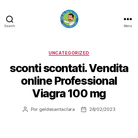
Search
Menu
GEL
DE
SANTA
CLARA
Categorias
UNCATEGORIZED
sconti scontati. Vendita
online Professional
Viagra 100 mg
Por
geldesantaclara
28/02/2023
Autor
Data
do
do
artigo
artigo