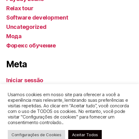
Relax tour
Software development
Uncategorized
Мода
Форекс обучение
Meta
Iniciar sessão
Feed de entradas
Usamos cookies em nosso site para oferecer a você a
Feed de comentários
experiência mais relevante, lembrando suas preferências e
visitas repetidas. Ao clicar em “Aceitar tudo”, você concorda
WordPress.org
com o uso de TODOS os cookies. No entanto, você pode
visitar "Configurações de cookies" para fornecer um
consentimento controlado..
Configurações de Cookies
Aceitar Todos
© 2026
GEL DE SANTA CLARA
Topo
↑