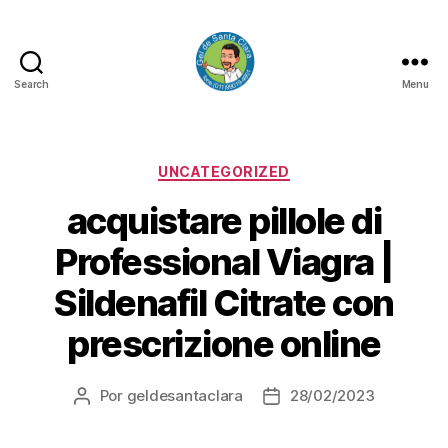
Search
Menu
GEL
DE
SANTA
CLARA
Categorias
UNCATEGORIZED
acquistare pillole di
Professional Viagra |
Sildenafil Citrate con
prescrizione online
Por
geldesantaclara
28/02/2023
Autor
Data
do
do
artigo
artigo