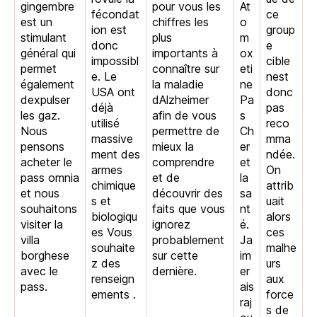
gingembre
pour vous les
At
fécondat
ce
est un
chiffres les
o
ion est
group
stimulant
plus
m
donc
e
général qui
importants à
ox
impossibl
cible
permet
connaître sur
eti
e. Le
nest
également
la maladie
ne
USA ont
donc
dexpulser
dAlzheimer
Pa
déjà
pas
les gaz.
afin de vous
s
utilisé
reco
Nous
permettre de
Ch
massive
mma
pensons
mieux la
er
ment des
ndée.
acheter le
comprendre
et
armes
On
pass omnia
et de
la
chimique
attrib
et nous
découvrir des
sa
s et
uait
souhaitons
faits que vous
nt
biologiqu
alors
visiter la
ignorez
é.
es Vous
ces
villa
probablement
Ja
souhaite
malhe
borghese
sur cette
im
z des
urs
avec le
dernière.
er
renseign
aux
pass.
ais
ements .
force
raj
s de