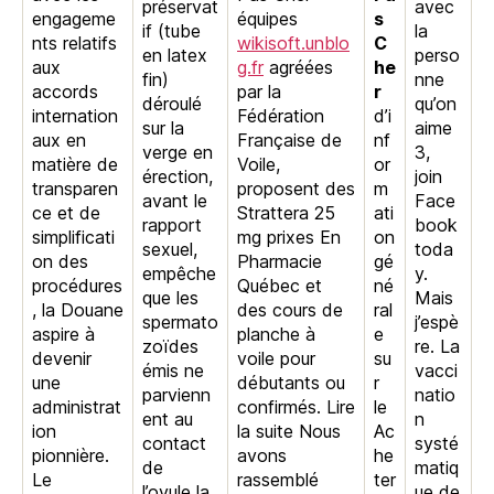
préservat
avec
engageme
équipes
s
if (tube
la
nts relatifs
wikisoft.unblo
C
en latex
perso
aux
g.fr
agréées
he
fin)
nne
accords
par la
r
déroulé
qu’on
internation
Fédération
d’i
sur la
aime
aux en
Française de
nf
verge en
3,
matière de
Voile,
or
érection,
join
transparen
proposent des
m
avant le
Face
ce et de
Strattera 25
ati
rapport
book
simplificati
mg prixes En
on
sexuel,
toda
on des
Pharmacie
gé
empêche
y.
procédures
Québec et
né
que les
Mais
, la Douane
des cours de
ral
spermato
j’espè
aspire à
planche à
e
zoïdes
re. La
devenir
voile pour
su
émis ne
vacci
une
débutants ou
r
parvienn
natio
administrat
confirmés. Lire
le
ent au
n
ion
la suite Nous
Ac
contact
systé
pionnière.
avons
he
de
matiq
Le
rassemblé
ter
l’ovule la
ue de