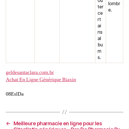
ou
lombr
ter
e.
ce
rt
ai
ns
al
bu
m
s.
geldesantaclara.com.br
Achat En Ligne Générique Biaxin
08EslDa
←
Meilleure pharmacie en ligne pour les