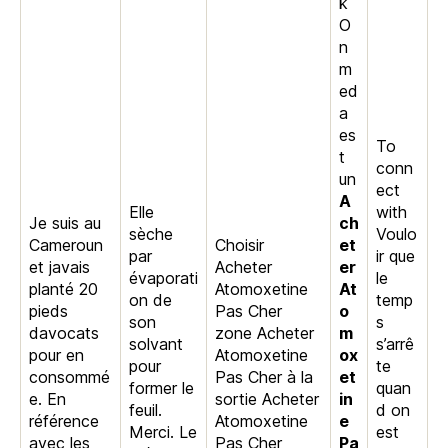
k
O
n
m
ed
a
es
To
t
conn
un
ect
A
Elle
with
Je suis au
ch
sèche
Voulo
Cameroun
Choisir
et
par
ir que
et javais
Acheter
er
évaporati
le
planté 20
Atomoxetine
At
on de
temp
pieds
Pas Cher
o
son
s
davocats
zone Acheter
m
solvant
s’arrê
pour en
Atomoxetine
ox
pour
te
consommé
Pas Cher à la
et
former le
quan
e. En
sortie Acheter
in
feuil.
d on
référence
Atomoxetine
e
Merci. Le
est
avec les
Pas Cher
Pa