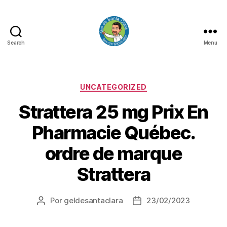
Search
Menu
GEL
DE
SANTA
CLARA
Categorias
UNCATEGORIZED
Strattera 25 mg Prix En
Pharmacie Québec.
ordre de marque
Strattera
Por
geldesantaclara
23/02/2023
Autor
Data
do
do
artigo
artigo