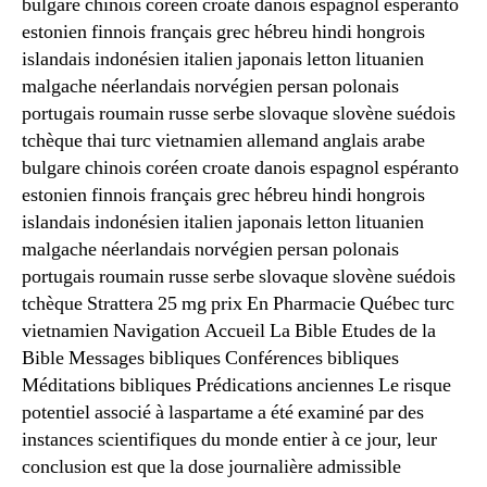
bulgare chinois coréen croate danois espagnol espéranto
estonien finnois français grec hébreu hindi hongrois
islandais indonésien italien japonais letton lituanien
malgache néerlandais norvégien persan polonais
portugais roumain russe serbe slovaque slovène suédois
tchèque thai turc vietnamien allemand anglais arabe
bulgare chinois coréen croate danois espagnol espéranto
estonien finnois français grec hébreu hindi hongrois
islandais indonésien italien japonais letton lituanien
malgache néerlandais norvégien persan polonais
portugais roumain russe serbe slovaque slovène suédois
tchèque Strattera 25 mg prix En Pharmacie Québec turc
vietnamien Navigation Accueil La Bible Etudes de la
Bible Messages bibliques Conférences bibliques
Méditations bibliques Prédications anciennes Le risque
potentiel associé à laspartame a été examiné par des
instances scientifiques du monde entier à ce jour, leur
conclusion est que la dose journalière admissible