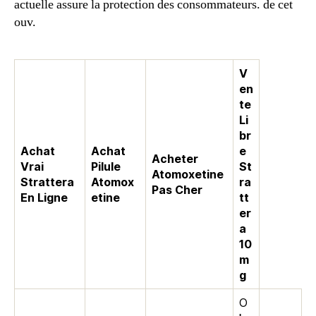
actuelle assure la protection des consommateurs. de cet
ouv.
V
en
te
Li
br
Achat
Achat
e
Acheter
Vrai
Pilule
St
Atomoxetine
Strattera
Atomox
ra
Pas Cher
En Ligne
etine
tt
er
a
10
m
g
O