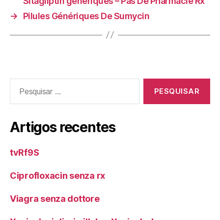
Sitagliptin génériques – Pas De Pharmacie Rx
→
Pilules Génériques De Sumycin
Pesquisar
por:
Artigos recentes
tvRf9S
Ciprofloxacin senza rx
Viagra senza dottore