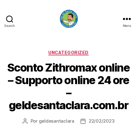
Search
Menu
GEL
DE
SANTA
CLARA
Categorias
UNCATEGORIZED
Sconto Zithromax online
– Supporto online 24 ore
–
geldesantaclara.com.br
Por
geldesantaclara
22/02/2023
Autor
Data
do
do
artigo
artigo