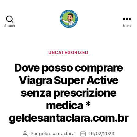
Search
Menu
GEL
DE
SANTA
CLARA
Categorias
UNCATEGORIZED
Dove posso comprare
Viagra Super Active
senza prescrizione
medica *
geldesantaclara.com.br
Por
geldesantaclara
16/02/2023
Autor
Data