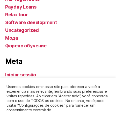
Payday Loans
Relax tour
Software development
Uncategorized
Мода
Форекс обучение
Meta
Iniciar sessão
Feed de entradas
Usamos cookies em nosso site para oferecer a você a
Feed de comentários
experiência mais relevante, lembrando suas preferências e
visitas repetidas. Ao clicar em “Aceitar tudo”, você concorda
WordPress.org
com o uso de TODOS os cookies. No entanto, você pode
visitar "Configurações de cookies" para fornecer um
consentimento controlado..