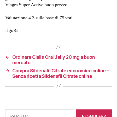
Viagra Super Active buon prezzo
Valutazione
4.3
sulla base di
75
voti.
HgoRs
←
Ordinare Cialis Oral Jelly 20 mg a buon
mercato
→
Compra Sildenafil Citrate economico online –
Senza ricetta Sildenafil Citrate online
Pesquisar