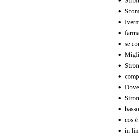
Strom
Scon
Iver
farma
se co
Migli
Strom
compr
Dove 
Strom
basso
cos è
in li