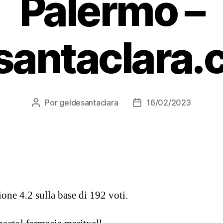
Palermo –
santaclara.
Por
geldesantaclara
16/02/2023
Autor
Data
do
do
artigo
artigo
zione
4.2
sulla base di
192
voti.