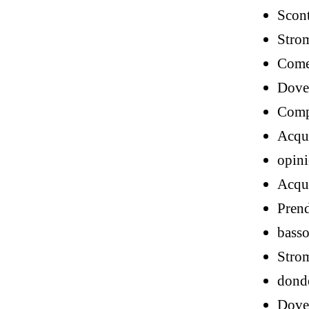
Scont
Strom
Come 
Dove 
Compr
Acqui
opini
Acqu
Prend
basso
Strom
donde
Dove 