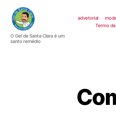
advetorial
mode
Termo de 
GEL
O Gel de Santa Clara é um
DE
santo remédio
SANTA
CLARA
Com