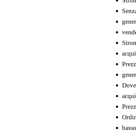
Strom
Senza
gener
vende
Strom
acqui
Prezz
gener
Dove 
acqui
Prezz
Ordi
basso