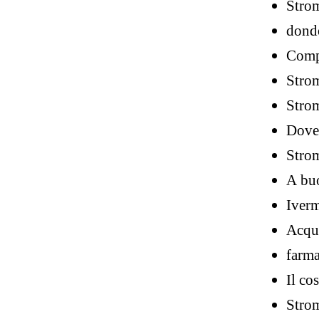
Strom
donde
Compr
Strom
Strom
Dove 
Strom
A bu
Iver
Acqui
farma
Il co
Strom