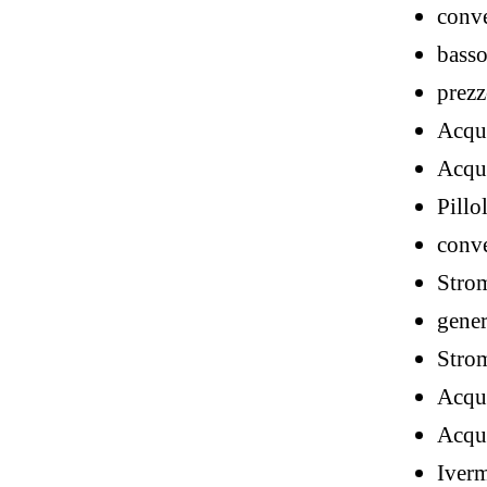
conve
basso
prezz
Acqui
Acqui
Pillo
conve
Strom
gene
Strom
Acqui
Acqui
Iverm