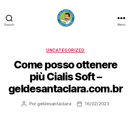
Search
Menu
GEL
DE
SANTA
CLARA
Categorias
UNCATEGORIZED
Come posso ottenere
più Cialis Soft –
geldesantaclara.com.br
Por
geldesantaclara
16/02/2023
Autor
Data
do
do
artigo
artigo