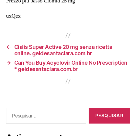
Prezzo più basso Clomid 25 mg
uxQex
←
Cialis Super Active 20 mg senza ricetta
online. geldesantaclara.com.br
→
Can You Buy Acyclovir Online No Prescription
* geldesantaclara.com.br
Pesquisar
por: