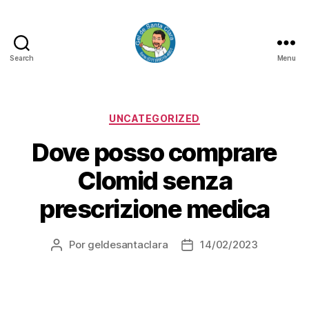
Search
Menu
GEL
DE
SANTA
CLARA
Categorias
UNCATEGORIZED
Dove posso comprare
Clomid senza
prescrizione medica
Por
geldesantaclara
14/02/2023
Autor
Data
do
do
artigo
artigo