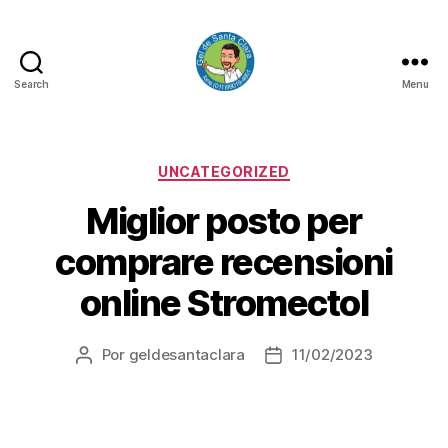
Search
Menu
GEL
DE
SANTA
CLARA
Categorias
UNCATEGORIZED
Miglior posto per
comprare recensioni
online Stromectol
Por
geldesantaclara
11/02/2023
Autor
Data
do
do
artigo
artigo