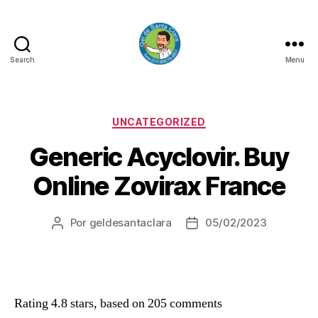
Search
Menu
GEL
DE
SANTA
CLARA
Categorias
UNCATEGORIZED
Generic Acyclovir. Buy
Online Zovirax France
Por
geldesantaclara
05/02/2023
Autor
Data
do
do
artigo
artigo
Rating
4.8
stars, based on
205
comments