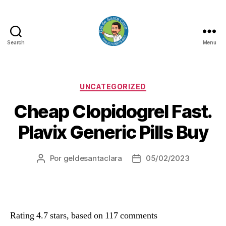
Search
Menu
GEL
DE
SANTA
CLARA
Categorias
UNCATEGORIZED
Cheap Clopidogrel Fast.
Plavix Generic Pills Buy
Por
geldesantaclara
05/02/2023
Autor
Data
do
do
artigo
artigo
Rating
4.7
stars, based on
117
comments