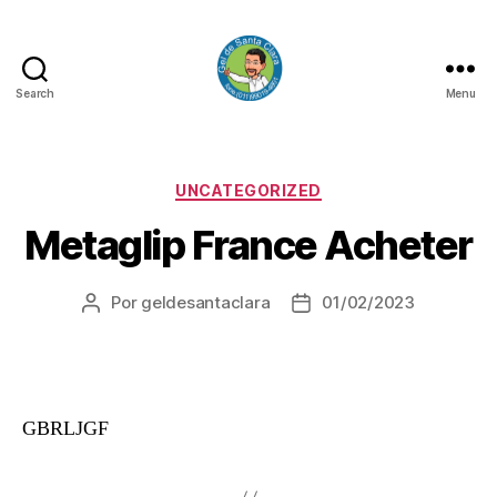
Search
Menu
GEL
DE
SANTA
CLARA
Categorias
UNCATEGORIZED
Metaglip France Acheter
Por
geldesantaclara
01/02/2023
Autor
Data
do
do
artigo
artigo
GBRLJGF