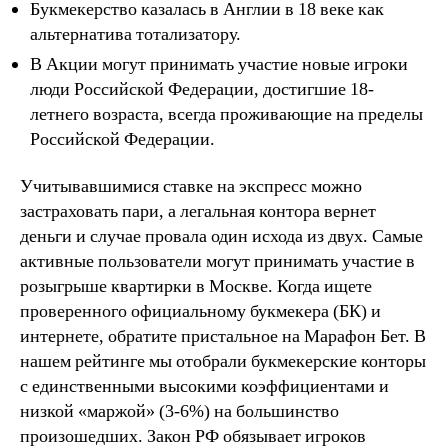
Букмекерство казалась в Англии в 18 веке как
альтернатива тотализатору.
В Акции могут принимать участие новые игроки
люди Российской Федерации, достигшие 18-
летнего возраста, всегда проживающие на пределы
Российской Федерации.
Учитывавшимися ставке на экспресс можно
застраховать пари, а легальная контора вернет
деньги и случае провала один исхода из двух. Самые
активные пользователи могут принимать участие в
розыгрыше квартирки в Москве. Когда ищете
проверенного официальному букмекера (БК) и
интернете, обратите пристальное на Марафон Бет. В
нашем рейтинге мы отобрали букмекерские конторы
с единственными высокими коэффициентами и
низкой «маржой» (3-6%) на большинство
произошедших. Закон РФ обязывает игроков