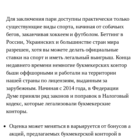
Для заключения пари доступны практически только
существующие виды спорта, начиная от собачьих
бегов, заканчивая хоккеем и футболом. Беттинг в
России, Украинских и большинстве стран мира
разрешен, хотя вы можете делать официальные
ставки на спорт и иметь легальный выигрыш. Конца
недавнего времени немногие букмекерских контор
бьши оффшорными и работали на территории
нашей страны по лицензиям, выданным за
зарубежным. Начиная с 2014 года, в Федерации
Думе приняли ряд законов и поправок в Налоговый
кодекс, которые легализовали букмекерские
конторы.
Оценка может меняться в варьируется от бонусов а
акций, предлагаемых букмекерской конторой в