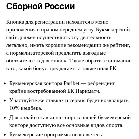
Сборной России
Кнопка для регистрации находится в меню
приложения в правом переднем углу. Букмекерский
сайт должен осуществлять эту деятельность
легально, иметь хорошие рекомендации же рейтинг,
а нормализаторской предлагать выгодные
обстоятельств для ставок. Также обратите внимание
в то, какой бонус предлагает та также иная БК.
Букмекерская контора Paribet — ребрендинг
крайне востребованной БК Париматч.
Участвуйте же ставках и сервис будет возвращать
10% кэшбека.
Для онлайн ставки на спорт в нашей букмекерской
конторе доступную все основные видов спорта.
Букмекерские программы не являетесь