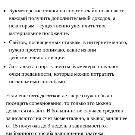
Букмекерские ставки на спорт онлайн позволяют
каждый получить дополнительный доходов, а
некоторым – существенно увеличить твое
материальное положение.
Сайтов, посвященных ставкам, в интернете много,
нужно просто понимаю, какие из они
действительно стоящие.
За ставки а спорт клиенты букмекера получают
очки преданности, которые можно потратить
несколькими способами.
Если ещё пять десятков лет через нужно было
посещать соревнования, то только это можно
делается онлайн. В большинстве случаев средства
зачисляются на счет моментально, а вывод занявшее
от 15 полугода до 3 недель в зависимости от
выбранного способа выполнения платежа.