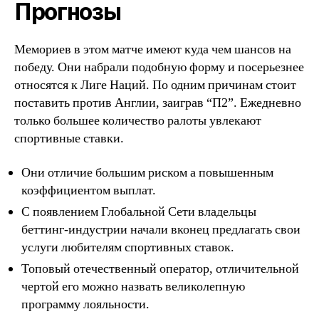
Прогнозы
Мемориев в этом матче имеют куда чем шансов на
победу. Они набрали подобную форму и посерьезнее
относятся к Лиге Наций. По одним причинам стоит
поставить против Англии, заиграв “П2”. Ежедневно
только большее количество ралоты увлекают
спортивные ставки.
Они отличие большим риском а повышенным
коэффициентом выплат.
С появлением Глобальной Сети владельцы
беттинг-индустрии начали вконец предлагать свои
услуги любителям спортивных ставок.
Топовый отечественный оператор, отличительной
чертой его можно назвать великолепную
программу лояльности.