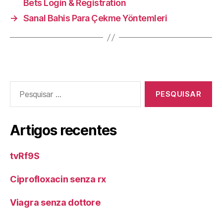
Bets Login & Registration
→
Sanal Bahis Para Çekme Yöntemleri
Pesquisar
por:
Artigos recentes
tvRf9S
Ciprofloxacin senza rx
Viagra senza dottore