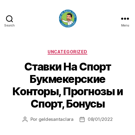
Search
Menu
GEL
DE
SANTA
CLARA
Categorias
UNCATEGORIZED
Ставки На Спорт
Букмекерские
Конторы, Прогнозы и
Спорт, Бонусы
Por
geldesantaclara
08/01/2022
Autor
Data
do
do
artigo
artigo