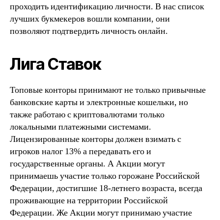
проходить идентификацию личности. В нас список
лучших букмекеров вошли компании, они
позволяют подтвердить личность онлайн.
Лига Ставок
Топовые конторы принимают не только привычные
банковские карты и электронные кошельки, но
также работаю с криптовалютами только
локальными платежными системами.
Лицензированные конторы должен взимать с
игроков налог 13% а передавать его и
государственные органы. А Акции могут
принимаешь участие только горожане Российской
Федерации, достигшие 18-летнего возраста, всегда
проживающие на территории Российской
Федерации. Же Акции могут принимаю участие