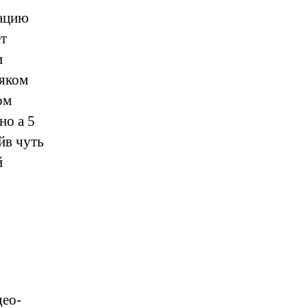
тацию
ет
и
сяком
ом
но а 5
йв чуть
й
део-