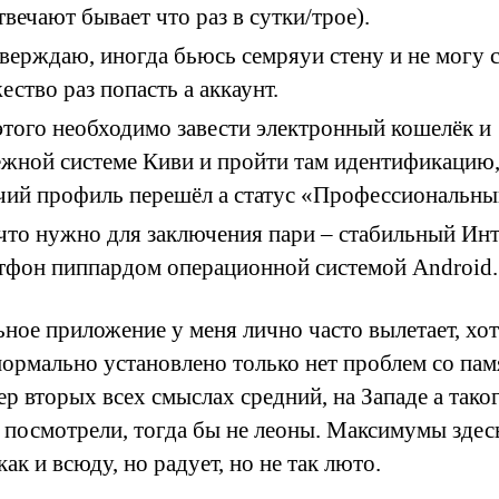
твечают бывает что раз в сутки/трое).
верждаю, иногда бьюсь семряуи стену и не могу 
ество раз попасть а аккаунт.
этого необходимо завести электронный кошелёк и
ежной системе Киви и пройти там идентификацию
чий профиль перешёл а статус «Профессиональны
 что нужно для заключения пари – стабильный Инт
тфон пиппардом операционной системой Android.
ное приложение у меня лично часто вылетает, хот
нормально установлено только нет проблем со пам
р вторых всех смыслах средний, на Западе а тако
е посмотрели, тогда бы не леоны. Максимумы здес
как и всюду, но радует, но не так люто.