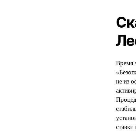
Ск
Ле
Время э
«Безоп
не из о
активи
Процеду
стабил
установ
ставки 