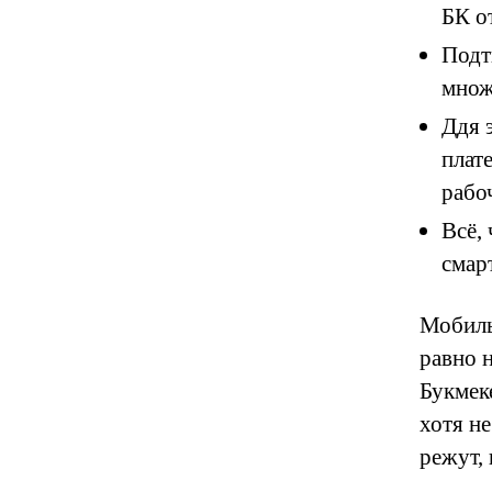
БК о
Подт
множ
Ддя 
плат
рабо
Всё,
смар
Мобиль
равно 
Букмеке
хотя н
режут, 