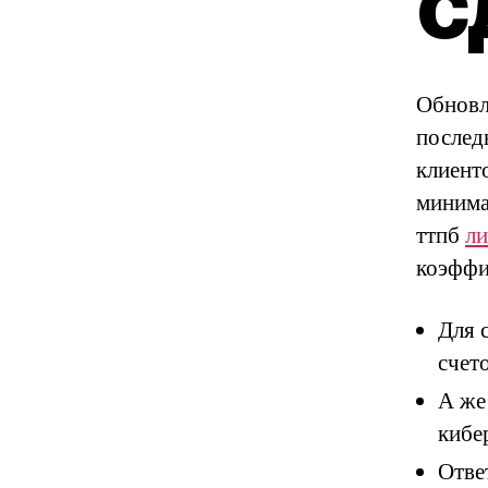
с
Обновл
послед
клиент
минима
ттпб
ли
коэффи
Для 
счето
А же
кибе
Отве