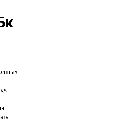
Бк
женных
ку.
ия
ать