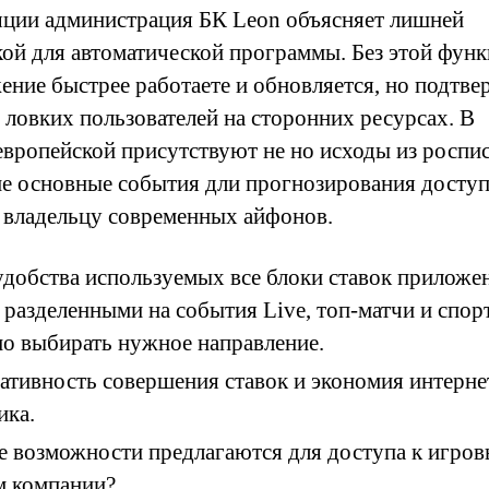
яции администрация БК Leon объясняет лишней
кой для автоматической программы. Без этой фун
ение быстрее работаете и обновляется, но подтв
 ловких пользователей на сторонних ресурсах. В
европейской присутствуют не но исходы из роспис
 не основные события дли прогнозирования досту
 владельцу современных айфонов.
удобства используемых все блоки ставок приложе
 разделенными на события Live, топ-матчи и спорт
о выбирать нужное направление.
ативность совершения ставок и экономия интерне
ика.
е возможности предлагаются для доступа к игро
м компании?