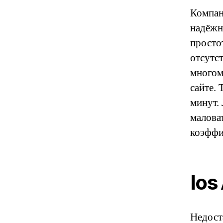
Компани
надёжно
просто
отсутс
многом
сайте. 
минут.
малова
коэффи
Ios
Недост