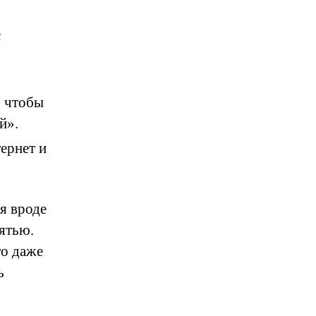
с
, чтобы
й».
ернет и
я вроде
ятью.
го даже
ь