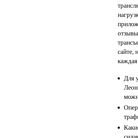
трансл
нагруз
прилож
отзывы
трансъ
сайте,
каждая
Для 
Леон
можн
Опер
траф
Каки
сила