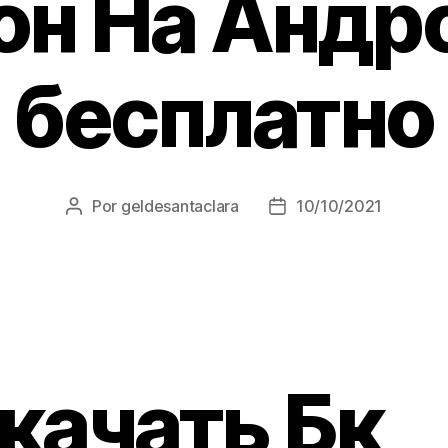
он На Андр
бесплатно
Por
geldesantaclara
10/10/2021
Autor
Data
do
do
artigo
artigo
качать Бк