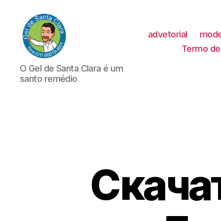
advetorial
mode
Termo de 
GEL
O Gel de Santa Clara é um
DE
santo remédio
SANTA
CLARA
Скача