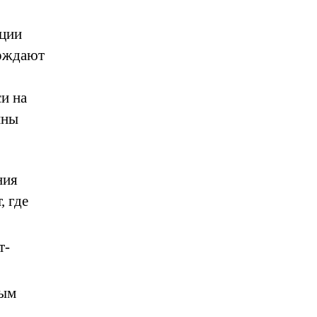
кции
ерждают
и на
пны
ния
, где
т-
вым