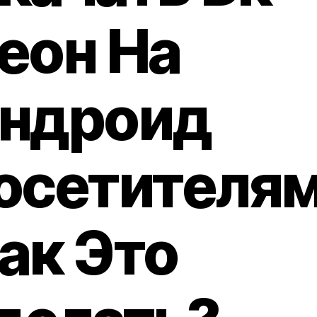
еон На
ндроид
осетителя
ак Это