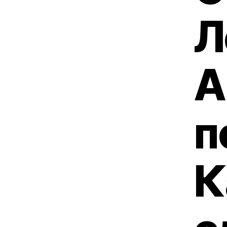
Л
А
п
К