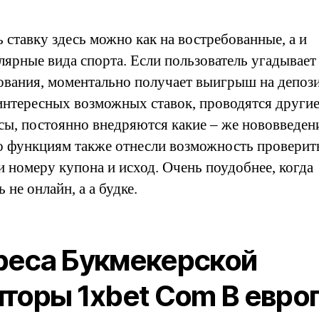
 ставку здесь можно как на востребованные, а и
лярные вида спорта. Если пользователь угадывает
ования, моментально получает выигрыш на депози
интересных возможных ставок, проводятся други
сы, постоянно внедряются какие – же нововведен
о функциям также отнесли возможность проверит
и номеру купона и исход. Очень поудобнее, когда
 не онлайн, а а будке.
реса Букмекерской
торы 1xbet Com В евро