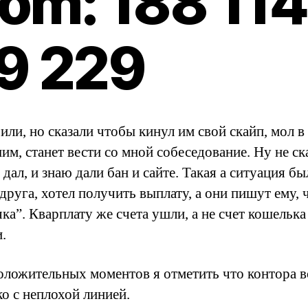
om: 188 114
9 229
ли, но сказали чтобы кинул им свой скайп, мол в
им, станет вести со мной собеседование. Ну не ск
 дал, и знаю дали бан и сайте. Такая а ситуация бы
друга, хотел получить выплату, а они пишут ему, 
а”. Кварплату же счета ушли, а не счет кошелька
.
оложительных моментов я отметить что контора в
ко с неплохой линией.