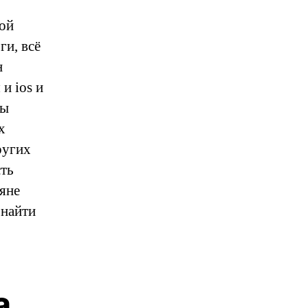
гой
ги, всё
н
и ios и
ты
х
ругих
сть
ияне
 найти
а