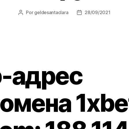
Por
geldesantaclara
28/09/2021
Autor
Data
do
do
artigo
artigo
p-адрес
омена 1xbe