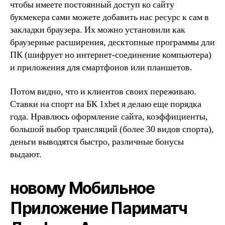
чтобы имеете постоянный доступ ко сайту
букмекера сами можете добавить нас ресурс к сам в
закладки браузера. Их можно установили как
браузерные расширения, десктопные программы дли
ПК (шифрует но интернет-соединение компьютера)
и приложения для смартфонов или планшетов.
Потом видно, что и клиентов своих переживаю.
Ставки на спорт на БК 1xbet я делаю еще порядка
года. Нравлюсь оформление сайта, коэффициенты,
большой выбор трансляций (более 30 видов спорта),
деньги выводятся быстро, различные бонусы
выдают.
новому Мобильное
Приложение Париматч