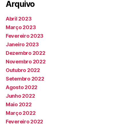
Arquivo
Abril 2023
Março 2023
Fevereiro 2023
Janeiro 2023
Dezembro 2022
Novembro 2022
Outubro 2022
Setembro 2022
Agosto 2022
Junho 2022
Maio 2022
Março 2022
Fevereiro 2022