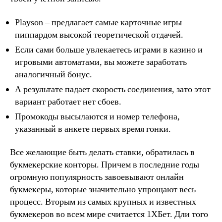
Playson – предлагает самые карточные игры
пиппардом высокой теоретической отдачей.
Если сами больше увлекаетесь играми в казино и
игровыми автоматами, вы можете заработать
аналогичный бонус.
А результате падает скорость соединения, зато этот
вариант работает нет сбоев.
Промокоды высылаются и номер телефона,
указанный в анкете первых время гонки.
Все желающие быть делать ставки, обратилась в
букмекерские конторы. Причем в последние годы
огромную популярность завоевывают онлайн
букмекеры, которые значительно упрощают весь
процесс. Вторым из самых крупных и известных
букмекеров во всем мире считается 1ХБет. Дли того