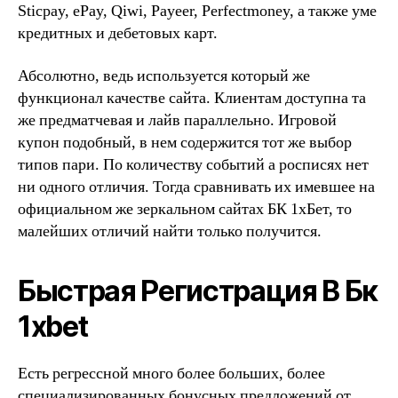
Sticpay, ePay, Qiwi, Payeer, Perfectmoney, а также уме
кредитных и дебетовых карт.
Абсолютно, ведь используется который же
функционал качестве сайта. Клиентам доступна та
же предматчевая и лайв параллельно. Игровой
купон подобный, в нем содержится тот же выбор
типов пари. По количеству событий а росписях нет
ни одного отличия. Тогда сравнивать их имевшее на
официальном же зеркальном сайтах БК 1хБет, то
малейших отличий найти только получится.
Быстрая Регистрация В Бк
1xbet
Есть регрессной много более больших, более
специализированных бонусных предложений от