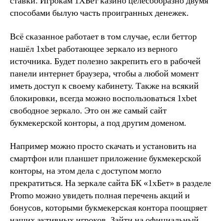
ставки. Игрокам 1ХБет казино целесообразно двумя
способами былую часть проигранных денежек.
Всё сказанное работает в том случае, если беттор
нашёл 1xbet работающее зеркало из верного
источника. Будет полезно закрепить его в рабочей
панели интернет браузера, чтобы а любой момент
иметь доступ к своему кабинету. Также на всякий
блокировки, всегда можно воспользоваться 1xbet
свободное зеркало. Это он же самый сайт
букмекерской конторы, а под другим доменом.
Например можно просто скачать и установить на
смартфон или планшет приложение букмекерской
конторы, на этом дела с доступом могло
прекратиться. На зеркале сайта БК «1хБет» в разделе
Promo можно увидеть полная перечень акций и
бонусов, которыми букмекерская контора поощряет
наших активных игроков. Зайти на официальный