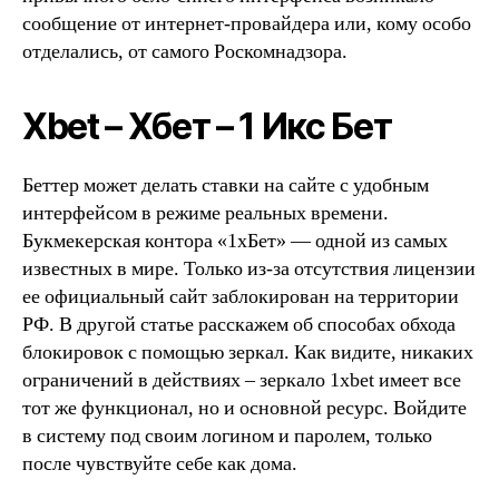
сообщение от интернет-провайдера или, кому особо
отделались, от самого Роскомнадзора.
Xbet – Хбет – 1 Икс Бет
Беттер может делать ставки на сайте с удобным
интерфейсом в режиме реальных времени.
Букмекерская контора «1хБет» — одной из самых
известных в мире. Только из-за отсутствия лицензии
ее официальный сайт заблокирован на территории
РФ. В другой статье расскажем об способах обхода
блокировок с помощью зеркал. Как видите, никаких
ограничений в действиях – зеркало 1xbet имеет все
тот же функционал, но и основной ресурс. Войдите
в систему под своим логином и паролем, только
после чувствуйте себе как дома.