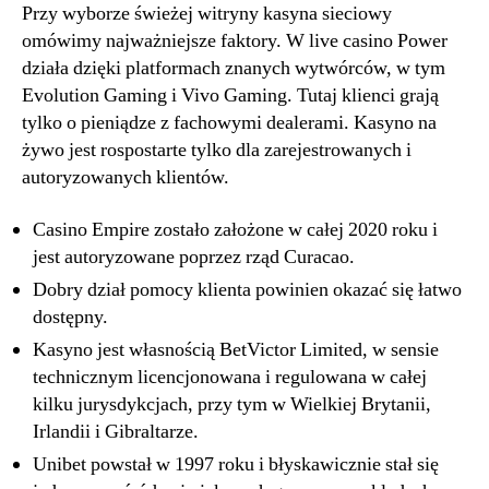
Przy wyborze świeżej witryny kasyna sieciowy
omówimy najważniejsze faktory. W live casino Power
działa dzięki platformach znanych wytwórców, w tym
Evolution Gaming i Vivo Gaming. Tutaj klienci grają
tylko o pieniądze z fachowymi dealerami. Kasyno na
żywo jest rospostarte tylko dla zarejestrowanych i
autoryzowanych klientów.
Casino Empire zostało założone w całej 2020 roku i
jest autoryzowane poprzez rząd Curacao.
Dobry dział pomocy klienta powinien okazać się łatwo
dostępny.
Kasyno jest własnością BetVictor Limited, w sensie
technicznym licencjonowana i regulowana w całej
kilku jurysdykcjach, przy tym w Wielkiej Brytanii,
Irlandii i Gibraltarze.
Unibet powstał w 1997 roku i błyskawicznie stał się