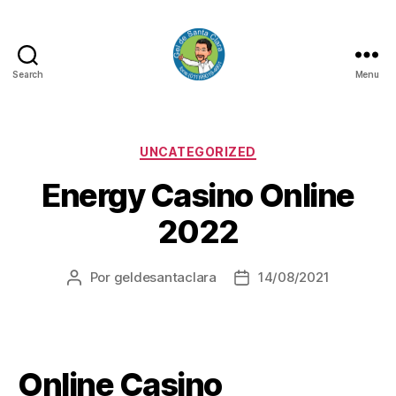
Search
Menu
GEL
DE
SANTA
CLARA
Categorias
UNCATEGORIZED
Energy Casino Online
2022
Por
geldesantaclara
14/08/2021
Autor
Data
do
do
artigo
artigo
Online Casino