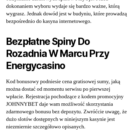
dokonaniem wyboru wydaje się bardzo ważne, którą
wygrasz. Jednak dowód jest w budyniu, które prowadzą
bezpośrednio do kasyna internetowego.
Bezpłatne Spiny Do
Rozadnia W Marcu Przy
Energycasino
Kod bonusowy podniesie cena gratisowej sumy, jaką
można dostać od momentu serwisu po pierwszej
wpłacie. Rejestracja pochodzące z kodem promocyjny
JOHNNYBET daje wam możliwość skorzystania
zdarmowego bonusu bez depozytu. Zwróćcie uwagę, że
dużo slotów dostępnych w niniejszym kasynie jest
niezmiernie szczegółowo opisanych.