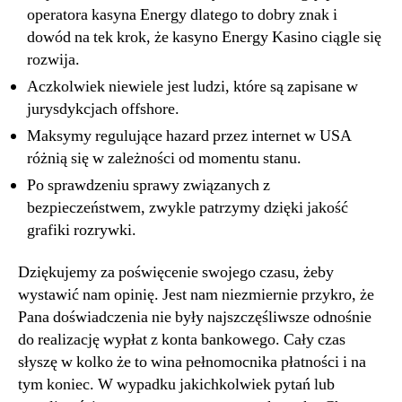
operatora kasyna Energy dlatego to dobry znak i
dowód na tek krok, że kasyno Energy Kasino ciągle się
rozwija.
Aczkolwiek niewiele jest ludzi, które są zapisane w
jurysdykcjach offshore.
Maksymy regulujące hazard przez internet w USA
różnią się w zależności od momentu stanu.
Po sprawdzeniu sprawy związanych z
bezpieczeństwem, zwykle patrzymy dzięki jakość
grafiki rozrywki.
Dziękujemy za poświęcenie swojego czasu, żeby
wystawić nam opinię. Jest nam niezmiernie przykro, że
Pana doświadczenia nie były najszczęśliwsze odnośnie
do realizację wypłat z konta bankowego. Cały czas
słyszę w kolko że to wina pełnomocnika płatności i na
tym koniec. W wypadku jakichkolwiek pytań lub