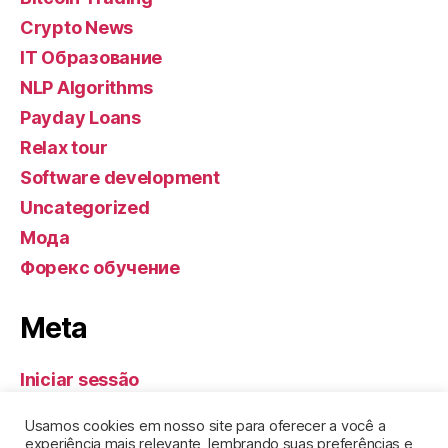
Crypto News
IT Образование
NLP Algorithms
Payday Loans
Relax tour
Software development
Uncategorized
Мода
Форекс обучение
Meta
Iniciar sessão
Feed de entradas
Usamos cookies em nosso site para oferecer a você a
Feed de comentários
experiência mais relevante, lembrando suas preferências e