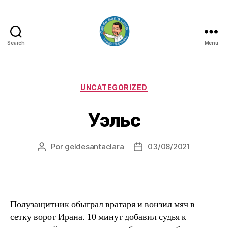
Search
Menu
GEL
DE
SANTA
CLARA
Categorias
UNCATEGORIZED
Уэльс
Por
geldesantaclara
03/08/2021
Autor
Data
do
do
artigo
artigo
Полузащитник обыграл вратаря и вонзил мяч в
сетку ворот Ирана. 10 минут добавил судья к