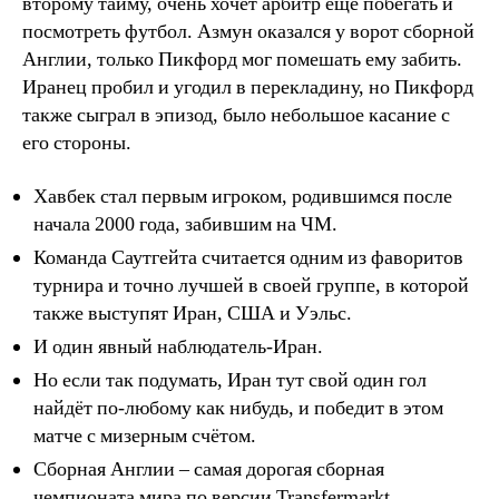
второму тайму, очень хочет арбитр еще побегать и
посмотреть футбол. Азмун оказался у ворот сборной
Англии, только Пикфорд мог помешать ему забить.
Иранец пробил и угодил в перекладину, но Пикфорд
также сыграл в эпизод, было небольшое касание с
его стороны.
Хавбек стал первым игроком, родившимся после
начала 2000 года, забившим на ЧМ.
Команда Саутгейта считается одним из фаворитов
турнира и точно лучшей в своей группе, в которой
также выступят Иран, США и Уэльс.
И один явный наблюдатель-Иран.
Но если так подумать, Иран тут свой один гол
найдёт по-любому как нибудь, и победит в этом
матче с мизерным счётом.
Сборная Англии – самая дорогая сборная
чемпионата мира по версии Transfermarkt.