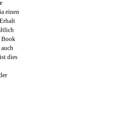
e
ia einen
Erhalt
ltlich
n Book
, auch
st dies
der