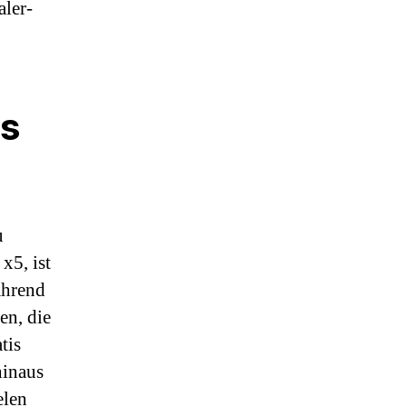
aler-
es
u
x5, ist
ährend
en, die
tis
hinaus
elen