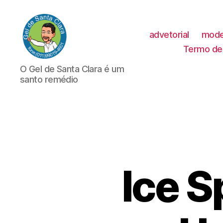
advetorial
mode
Termo de 
GEL
O Gel de Santa Clara é um
DE
santo remédio
SANTA
CLARA
Ice S