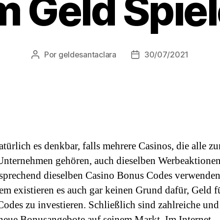
 Geld Spie
Por
geldesantaclara
30/07/2021
Autor
Data
do
do
artigo
artigo
atürlich es denkbar, falls mehrere Casinos, die alle z
Unternehmen gehören, auch dieselben Werbeaktione
sprechend dieselben Casino Bonus Codes verwenden
m existieren es auch gar keinen Grund dafür, Geld f
Codes zu investieren. Schließlich sind zahlreiche un
neue Bonusangebote auf seinem Markt. Im Internet