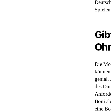
Deutsch
Spielen
Gib
Ohn
Die Mög
können 
genial.
des Dur
Anforde
Boni ab
eine Bo