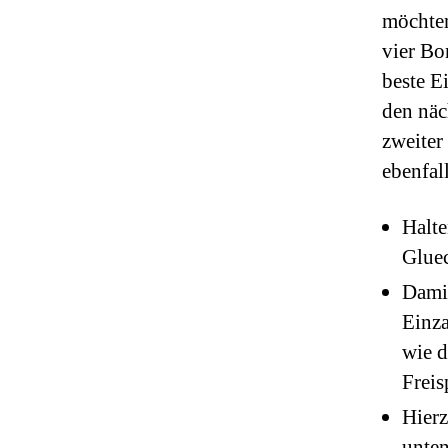
möchten
vier Bo
beste E
den näc
zweiter
ebenfall
Halte
Gluec
Damit
Einza
wie 
Freis
Hierz
unten