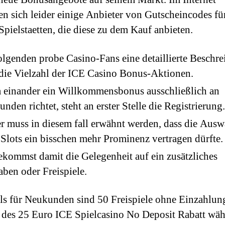
en sich leider einige Anbieter von Gutscheincodes fü
Spielstaetten, die diese zu dem Kauf anbieten.
lgenden probe Casino-Fans eine detaillierte Beschr
die Vielzahl der ICE Casino Bonus-Aktionen.
 einander ein Willkommensbonus ausschließlich an
nden richtet, steht an erster Stelle die Registrierung.
r muss in diesem fall erwähnt werden, dass die Ausw
 Slots ein bisschen mehr Prominenz vertragen dürfte.
kommst damit die Gelegenheit auf ein zusätzliches
ben oder Freispiele.
ls für Neukunden sind 50 Freispiele ohne Einzahlun
e des 25 Euro ICE Spielcasino No Deposit Rabatt wäh