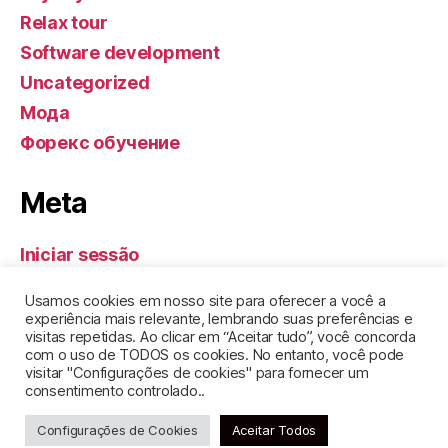
Relax tour
Software development
Uncategorized
Мода
Форекс обучение
Meta
Iniciar sessão
Feed de entradas
Usamos cookies em nosso site para oferecer a você a
Feed de comentários
experiência mais relevante, lembrando suas preferências e
visitas repetidas. Ao clicar em “Aceitar tudo”, você concorda
WordPress.org
com o uso de TODOS os cookies. No entanto, você pode
visitar "Configurações de cookies" para fornecer um
consentimento controlado..
Configurações de Cookies
Aceitar Todos
© 2026
GEL DE SANTA CLARA
Topo
↑