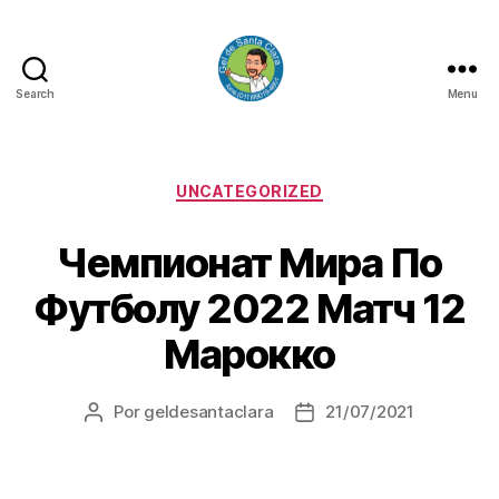
Search
Menu
GEL
DE
SANTA
CLARA
Categorias
UNCATEGORIZED
Чемпионат Мира По
Футболу 2022 Матч 12
Марокко
Por
geldesantaclara
21/07/2021
Autor
Data
do
do
artigo
artigo