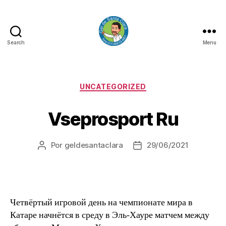
Search
Menu
GEL
DE
SANTA
CLARA
Categorias
UNCATEGORIZED
Vseprosport Ru
Por
geldesantaclara
29/06/2021
Autor
Data
do
do
artigo
artigo
Четвёртый игровой день на чемпионате мира в
Катаре начнётся в среду в Эль-Хауре матчем между